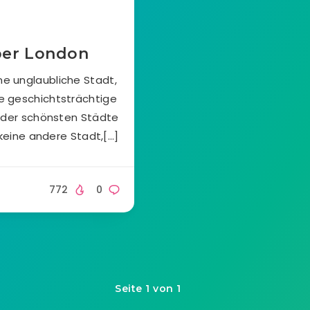
ber London
ne unglaubliche Stadt,
se geschichtsträchtige
ne der schönsten Städte
 keine andere Stadt,[…]
772
0
Seite 1 von 1