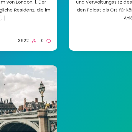
m von London. 1. Der
und Verwaltungssitz des
liche Residenz, die im
den Palast als Ort für k
[…]
Anl
3922
0