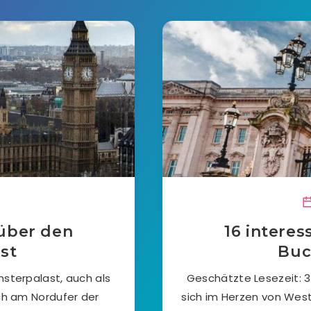
 über den
16 intere
st
Buc
sterpalast, auch als
Geschätzte Lesezeit: 
ch am Nordufer der
sich im Herzen von Westm