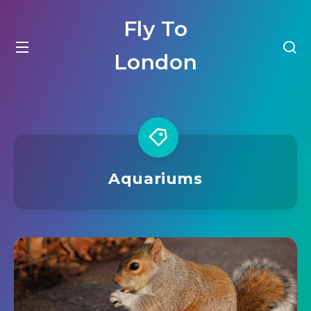
Fly To
London
Aquariums